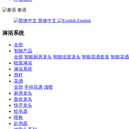
泰语
简体中文
English
淋浴系统
全部
智能产品
全部
智能厨房龙头
智能浴室龙头
智能花洒套装
智能花洒
暗装淋浴
淋浴系统
滑杆
花洒
全部
手持花洒
顶喷
厨房龙头
面盆龙头
快开龙头
给皂器
喷枪
起泡器