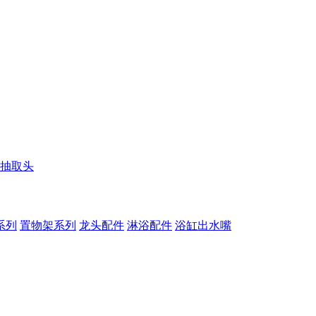
抽取头
系列
置物架系列
龙头配件
淋浴配件
浴缸出水嘴