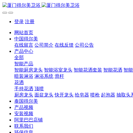
登录
注册
网站首页
中国得尔美
在线留言
公司简介
在线反馈
公司公告
产品中心
全部
智能产品
智能厨房龙头
智能浴室龙头
智能花洒套装
智能花洒
智能
暗装淋浴
淋浴系统
滑杆
花洒
手持花洒
顶喷
厨房龙头
面盆龙头
快开龙头
给皂器
喷枪
起泡器
抽取头
泰国得尔美
产品视频
安装视频
阿里巴巴店铺
联系我们
环保信息