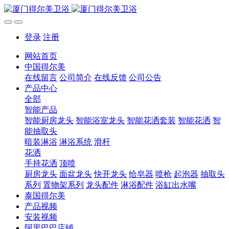
登录
注册
网站首页
中国得尔美
在线留言
公司简介
在线反馈
公司公告
产品中心
全部
智能产品
智能厨房龙头
智能浴室龙头
智能花洒套装
智能花洒
智
能抽取头
暗装淋浴
淋浴系统
滑杆
花洒
手持花洒
顶喷
厨房龙头
面盆龙头
快开龙头
给皂器
喷枪
起泡器
抽取头
系列
置物架系列
龙头配件
淋浴配件
浴缸出水嘴
泰国得尔美
产品视频
安装视频
阿里巴巴店铺