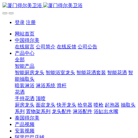
登录
注册
网站首页
中国得尔美
在线留言
公司简介
在线反馈
公司公告
产品中心
全部
智能产品
智能厨房龙头
智能浴室龙头
智能花洒套装
智能花洒
智
能抽取头
暗装淋浴
淋浴系统
滑杆
花洒
手持花洒
顶喷
厨房龙头
面盆龙头
快开龙头
给皂器
喷枪
起泡器
抽取头
系列
置物架系列
龙头配件
淋浴配件
浴缸出水嘴
泰国得尔美
产品视频
安装视频
阿里巴巴店铺