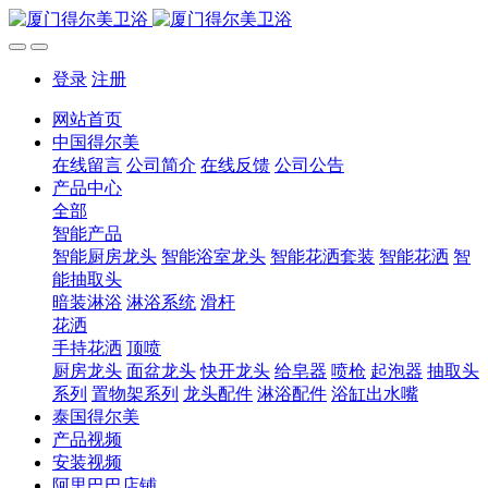
登录
注册
网站首页
中国得尔美
在线留言
公司简介
在线反馈
公司公告
产品中心
全部
智能产品
智能厨房龙头
智能浴室龙头
智能花洒套装
智能花洒
智
能抽取头
暗装淋浴
淋浴系统
滑杆
花洒
手持花洒
顶喷
厨房龙头
面盆龙头
快开龙头
给皂器
喷枪
起泡器
抽取头
系列
置物架系列
龙头配件
淋浴配件
浴缸出水嘴
泰国得尔美
产品视频
安装视频
阿里巴巴店铺