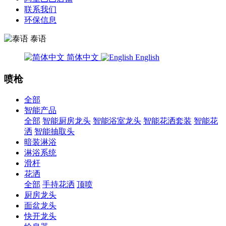
联系我们
环保信息
泰语
简体中文
English
喷枪
全部
智能产品
全部
智能厨房龙头
智能浴室龙头
智能花洒套装
智能花
洒
智能抽取头
暗装淋浴
淋浴系统
滑杆
花洒
全部
手持花洒
顶喷
厨房龙头
面盆龙头
快开龙头