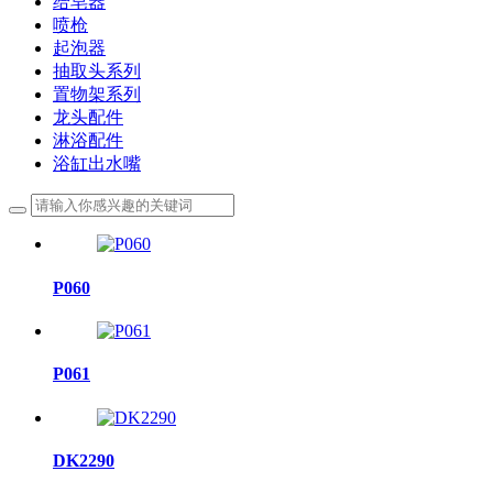
给皂器
喷枪
起泡器
抽取头系列
置物架系列
龙头配件
淋浴配件
浴缸出水嘴
P060
P061
DK2290