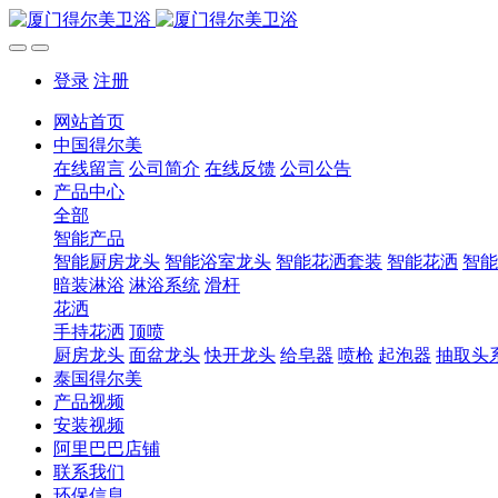
登录
注册
网站首页
中国得尔美
在线留言
公司简介
在线反馈
公司公告
产品中心
全部
智能产品
智能厨房龙头
智能浴室龙头
智能花洒套装
智能花洒
智能
暗装淋浴
淋浴系统
滑杆
花洒
手持花洒
顶喷
厨房龙头
面盆龙头
快开龙头
给皂器
喷枪
起泡器
抽取头
泰国得尔美
产品视频
安装视频
阿里巴巴店铺
联系我们
环保信息