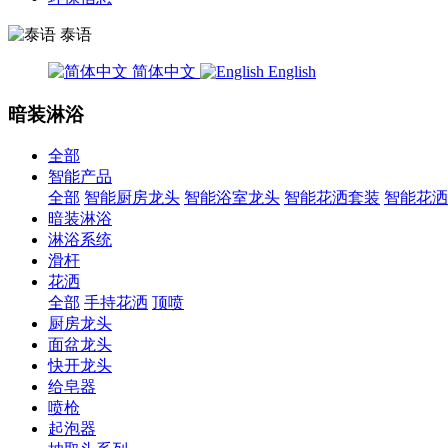
泰语
简体中文
English
暗装淋浴
全部
智能产品
全部
智能厨房龙头
智能浴室龙头
智能花洒套装
智能花洒
暗装淋浴
淋浴系统
滑杆
花洒
全部
手持花洒
顶喷
厨房龙头
面盆龙头
快开龙头
给皂器
喷枪
起泡器