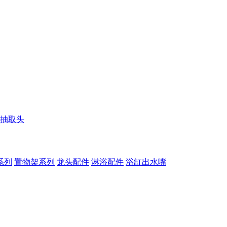
抽取头
系列
置物架系列
龙头配件
淋浴配件
浴缸出水嘴