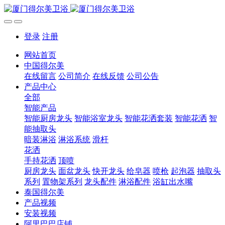
登录
注册
网站首页
中国得尔美
在线留言
公司简介
在线反馈
公司公告
产品中心
全部
智能产品
智能厨房龙头
智能浴室龙头
智能花洒套装
智能花洒
智
能抽取头
暗装淋浴
淋浴系统
滑杆
花洒
手持花洒
顶喷
厨房龙头
面盆龙头
快开龙头
给皂器
喷枪
起泡器
抽取头
系列
置物架系列
龙头配件
淋浴配件
浴缸出水嘴
泰国得尔美
产品视频
安装视频
阿里巴巴店铺