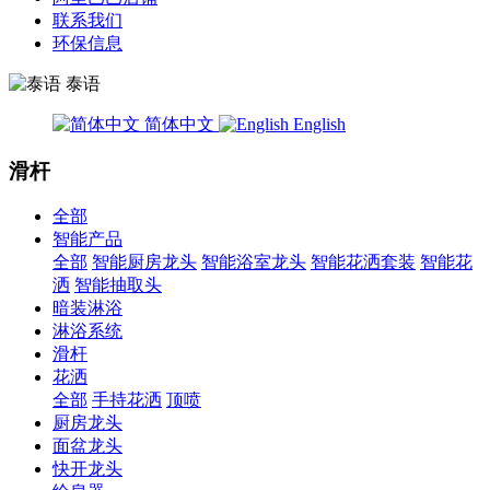
联系我们
环保信息
泰语
简体中文
English
滑杆
全部
智能产品
全部
智能厨房龙头
智能浴室龙头
智能花洒套装
智能花
洒
智能抽取头
暗装淋浴
淋浴系统
滑杆
花洒
全部
手持花洒
顶喷
厨房龙头
面盆龙头
快开龙头