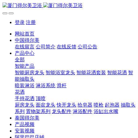
登录
注册
网站首页
中国得尔美
在线留言
公司简介
在线反馈
公司公告
产品中心
全部
智能产品
智能厨房龙头
智能浴室龙头
智能花洒套装
智能花洒
智
能抽取头
暗装淋浴
淋浴系统
滑杆
花洒
手持花洒
顶喷
厨房龙头
面盆龙头
快开龙头
给皂器
喷枪
起泡器
抽取头
系列
置物架系列
龙头配件
淋浴配件
浴缸出水嘴
泰国得尔美
产品视频
安装视频
阿里巴巴店铺