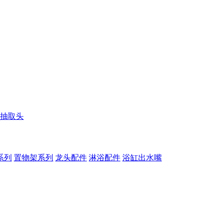
抽取头
系列
置物架系列
龙头配件
淋浴配件
浴缸出水嘴