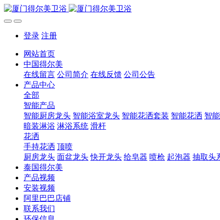
登录
注册
网站首页
中国得尔美
在线留言
公司简介
在线反馈
公司公告
产品中心
全部
智能产品
智能厨房龙头
智能浴室龙头
智能花洒套装
智能花洒
智能
暗装淋浴
淋浴系统
滑杆
花洒
手持花洒
顶喷
厨房龙头
面盆龙头
快开龙头
给皂器
喷枪
起泡器
抽取头
泰国得尔美
产品视频
安装视频
阿里巴巴店铺
联系我们
环保信息