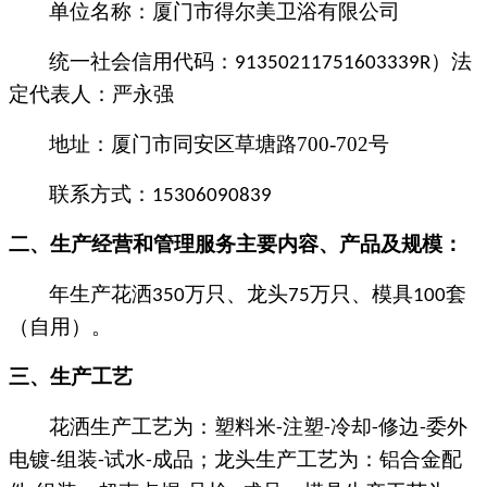
单位名称：
厦门市得尔美卫浴有限公司
统一社会信用代码：
）法
91350211751603339R
定代表人：
严永强
地址：
厦门市同安区草塘路
700-702
号
联系方式：
15306090839
二、
生产经营和管理服务主要内容、产品及规模：
年生产花洒
万只、龙头
万只、模具
套
350
75
100
（自用）
。
三、
生产工艺
花洒
生产工艺为：
塑料米
注塑
冷却
修边
委外
-
-
-
-
电镀
组装
试水
成品；
龙头
生产工艺为：
铝合金配
-
-
-