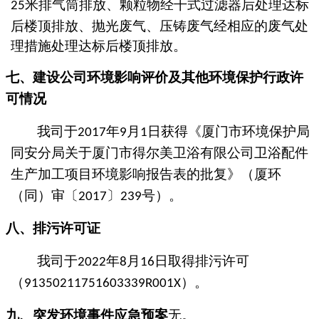
米排气筒排放
、
颗粒物经
干式过滤器
后处理达标
25
后楼顶排放、抛光废气、压铸废气经相应的废气处
理措施处理达标后楼顶排放。
七、
建设公司环境影响评价及其他环境保护行政许
可情况
我司于
年
月
日
获得
《
厦门市环境保护局
2017
9
1
同安分局
关于厦门市得尔美卫浴有限公司卫浴配件
生产加工项目环境影响报告表的批复》
（
厦环
（同）审〔
〕
号
）。
2017
239
八、
排污许可证
我司于
年
月
日取得排污许可
202
2
8
16
（
）。
9135021
1751603339R001X
九、
突发环境事件应急预案
无。