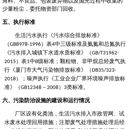
角料、不良品、
包装废弃物以及抛光过程中收集的
少量粉尘
，委托物资部门回收。
五、
执行标准
生活污水执行《污水综合排放标准》
（
）表
中三级标准及氨氮和总氮执行
GB8978-1996
4
《污水排入城镇下水道水质标准》（
GB/T31962-
）表
中
级标准；
颗粒物、非甲烷总烃
废气执
2015
1
B
行《厦门市大气污染物排放标准》（
DB35/323-
）；噪声执行《工业企业厂界环境噪声排放标
2018
准》（
－
）
类标准。
GB12348
2008
3
六、
污染防治设施的建设和运行情况
厂区设有化粪池，生活污水排入市政管网
、
试
水废水处理回用措施
；
注塑废气处理措施处理后
经