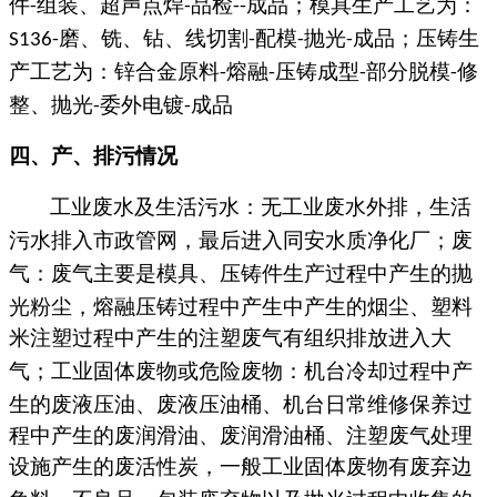
件
组装、超声点焊
品检
成品
；
模具
生产工艺为：
-
-
--
磨、铣、钻、线切割
配模
抛光
成品；压铸
生
S136
-
-
-
-
产工艺为：
锌合金原料
熔融
压铸成型
部分脱模
修
-
-
-
-
整、抛光
委外电镀
成品
-
-
四、
产、排污情况
工业废水及生活污水：无工业废水
外排
，生活
污水排入市政管网，最后进入
同安水质净化厂
；废
气：
废气主要是模具、压铸件生产过程中产生的抛
光粉尘，熔融压铸过程中产生中产生的烟尘、塑料
米注塑过程中产生的注塑废气
有组织排放进入大
气；工业固体废物或危险废物：
机台冷却过程中产
生的废液压油、废液压油桶、
机台日常维修保养过
程中产生的废润滑油、废润滑油桶
、注塑废气处理
设施产生的废活性炭
，一般工业固体废物有
废弃边