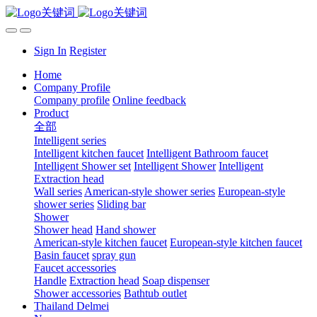
Sign In
Register
Home
Company Profile
Company profile
Online feedback
Product
全部
Intelligent series
Intelligent kitchen faucet
Intelligent Bathroom faucet
Intelligent Shower set
Intelligent Shower
Intelligent
Extraction head
Wall series
American-style shower series
European-style
shower series
Sliding bar
Shower
Shower head
Hand shower
American-style kitchen faucet
European-style kitchen faucet
Basin faucet
spray gun
Faucet accessories
Handle
Extraction head
Soap dispenser
Shower accessories
Bathtub outlet
Thailand Delmei