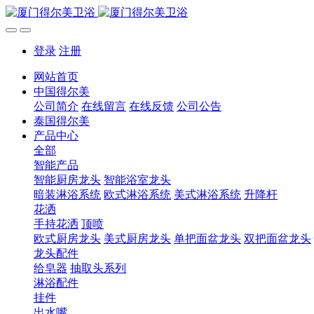
登录
注册
网站首页
中国得尔美
公司简介
在线留言
在线反馈
公司公告
泰国得尔美
产品中心
全部
智能产品
智能厨房龙头
智能浴室龙头
暗装淋浴系统
欧式淋浴系统
美式淋浴系统
升降杆
花洒
手持花洒
顶喷
欧式厨房龙头
美式厨房龙头
单把面盆龙头
双把面盆龙头
龙头配件
给皂器
抽取头系列
淋浴配件
挂件
出水嘴