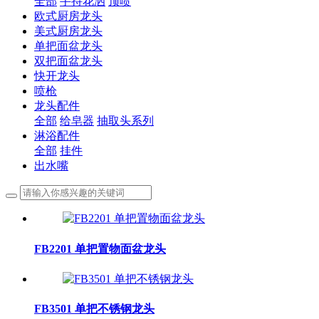
全部
手持花洒
顶喷
欧式厨房龙头
美式厨房龙头
单把面盆龙头
双把面盆龙头
快开龙头
喷枪
龙头配件
全部
给皂器
抽取头系列
淋浴配件
全部
挂件
出水嘴
FB2201 单把置物面盆龙头
FB3501 单把不锈钢龙头