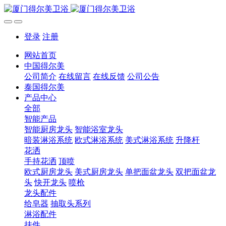
登录
注册
网站首页
中国得尔美
公司简介
在线留言
在线反馈
公司公告
泰国得尔美
产品中心
全部
智能产品
智能厨房龙头
智能浴室龙头
暗装淋浴系统
欧式淋浴系统
美式淋浴系统
升降杆
花洒
手持花洒
顶喷
欧式厨房龙头
美式厨房龙头
单把面盆龙头
双把面盆龙
头
快开龙头
喷枪
龙头配件
给皂器
抽取头系列
淋浴配件
挂件