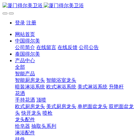
登录
注册
网站首页
中国得尔美
公司简介
在线留言
在线反馈
公司公告
泰国得尔美
产品中心
全部
智能产品
智能厨房龙头
智能浴室龙头
暗装淋浴系统
欧式淋浴系统
美式淋浴系统
升降杆
花洒
手持花洒
顶喷
欧式厨房龙头
美式厨房龙头
单把面盆龙头
双把面盆龙
头
快开龙头
喷枪
龙头配件
给皂器
抽取头系列
淋浴配件
挂件