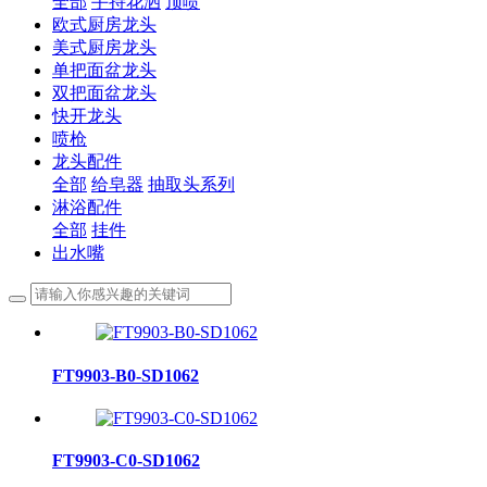
全部
手持花洒
顶喷
欧式厨房龙头
美式厨房龙头
单把面盆龙头
双把面盆龙头
快开龙头
喷枪
龙头配件
全部
给皂器
抽取头系列
淋浴配件
全部
挂件
出水嘴
FT9903-B0-SD1062
FT9903-C0-SD1062