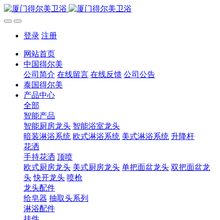
登录
注册
网站首页
中国得尔美
公司简介
在线留言
在线反馈
公司公告
泰国得尔美
产品中心
全部
智能产品
智能厨房龙头
智能浴室龙头
暗装淋浴系统
欧式淋浴系统
美式淋浴系统
升降杆
花洒
手持花洒
顶喷
欧式厨房龙头
美式厨房龙头
单把面盆龙头
双把面盆龙
头
快开龙头
喷枪
龙头配件
给皂器
抽取头系列
淋浴配件
挂件