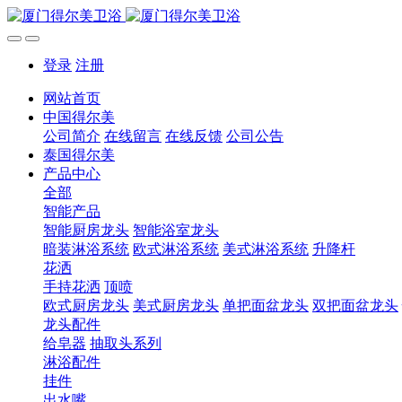
登录
注册
网站首页
中国得尔美
公司简介
在线留言
在线反馈
公司公告
泰国得尔美
产品中心
全部
智能产品
智能厨房龙头
智能浴室龙头
暗装淋浴系统
欧式淋浴系统
美式淋浴系统
升降杆
花洒
手持花洒
顶喷
欧式厨房龙头
美式厨房龙头
单把面盆龙头
双把面盆龙头
龙头配件
给皂器
抽取头系列
淋浴配件
挂件
出水嘴